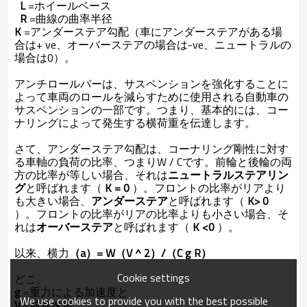
L
=ホイールベース
R
=曲線の曲率半径
K
=アンダーステア勾配（車にアンダーステアがある場
合は+ ve、オーバーステアの場合は-ve、ニュートラルの
場合は0）。
アンチロールバーは、サスペンションを強化することに
よって車両のロールを減らすために使用される自動車の
サスペンションの一部です。つまり、基本的には、コー
ナリングによって発生する横荷重を伝達します。
さて、アンダーステア勾配は、コーナリング剛性に対す
る車軸の負荷の比率、つまりW / Cです。前輪と後輪の両
方の比率が等しい場合、それは
ニュートラルステアリン
グ
と呼ばれます（
K = 0
）。フロントの比率がリアより
も大きい場合、
アンダーステア
と呼ばれます（
K> 0
）。フロントの比率がリアの比率よりも小さい場合、そ
れは
オーバーステア
と呼ばれます（
K <0
）。
以来、横力
（a）= W（V ^ 2）/（C g R）
Cookie settings
どこ、
g
=重力による加速度と
We use cookies to provide you with the best possible
V
=前進速度、