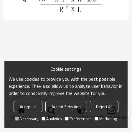
Cookie settings
We use cookies to provide you with the best possible
experience. They also allow us to analyze user behavior in
order to constantly improve the website for you.
Accept all
Accept Selection
Reject All
ホームページ
探す
カテゴリ
お問い合わせを送信
Necessary
Analytics
Preferences
Marketing