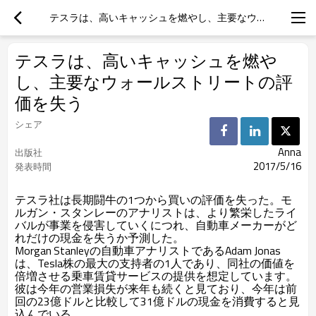
テスラは、高いキャッシュを燃やし、主要なウォールストリートの評価を失う
テスラは、高いキャッシュを燃や
し、主要なウォールストリートの評
価を失う
シェア
Anna
出版社
2017/5/16
発表時間
テスラ社は長期闘牛の1つから買いの評価を失った。モ
ルガン・スタンレーのアナリストは、より繁栄したライ
バルが事業を侵害していくにつれ、自動車メーカーがど
れだけの現金を失うか予測した。
Morgan Stanleyの自動車アナリストであるAdam Jonas
は、Tesla株の最大の支持者の1人であり、同社の価値を
倍増させる乗車賃貸サービスの提供を想定しています。
彼は今年の営業損失が来年も続くと見ており、今年は前
回の23億ドルと比較して31億ドルの現金を消費すると見
込んでいる。