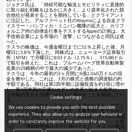
ジョナス氏は、「持続可能な輸送とモビリティに直接的
に取り組む戦略をはるかに大きく、より資本化された競
合他社が発表することを期待している」とクライアント
に注記した。アルファベット社のWaymoによる自走クラ
イスラー・パシフィカ・ミニバン艦隊の拡大と、カリフ
ォルニア州の自律走行車をテストするAppleの計画は、大
手技術企業による市場の「攻撃」につながると同氏は述
べた。
テスラの株価は、今週金曜日までに52％上昇した後、月
曜日に3.8％下落した。同株式は、ニューヨーク証券取引
所（NYM）で月曜日に8.93ドル（2.75％）、315.88ドル
で取引を終えた。これは、ブルームバーグ世界自動車製
造業の29銘柄の中で最大の減少であった。
テスラは、今年の最初の3ヶ月間に6億2,040万ドルの現
金を燃やした。これは、3月の株式と債務の調達額の約
半額である。同社は第2四半期に設備投資を約3倍に増や
し、第3四半期の安価なセダンの生産が始まる前半に、
上半期の支出を20億ドル以上に増やすことを期待してい
Cookie settings
る。
ブルームバーグのインテリジェンスアナリスト、ケヴィ
We use cookies to provide you with the best possible
ン・ティナン氏は、「テスラは、大衆市場のモデル3の
experience. They also allow us to analyze user behavior in
2017年の打ち切り、バッテリー、太陽光、その他の投資
order to constantly improve the website for you.
のための資金を調達する必要があるかもしれない」と述
べた。 「貸借対照表はすでに伸びており、テスラの株式
は、株式が債務の代わりに発行されれば、大幅に希薄化