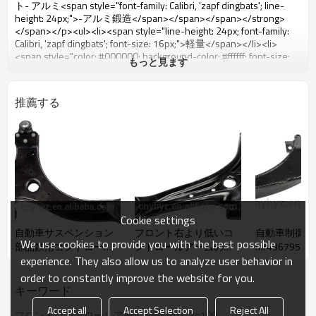
もっと見ます
推薦する
Cookie settings
自動車サスペンション
フロント右より低いコ
自動車制御ア
We use cookies to provide you with the best possible
部品鉄用コントロール
ントロールアームの
mr496795
experience. They also allow us to analyze user behavior in
アーム
d65134300doe自動車
ション部品
サスペンション部品
order to constantly improve the website for you.
キーワード
Accept all
Accept Selection
Reject All
フロントコントロールアームoe54510- 3e100