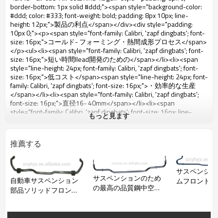
もっと見ます
推薦する
サスペンショ
サスペンションのため
自動車サスペンション
ムフロントス
の最高の品質鋼中空抗-
部品ソリッドフロント
ザーロッド
ロールバー
スタビライザーバー