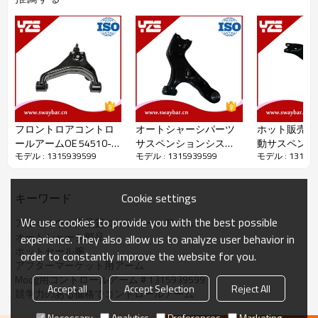
YZS No.
OE No.
車＆年
直径
ポジション
フロントロアコントロ
オートシャーシパーツ
ホット販売と
ールアームOE 54510-
サスペンションシステ
動サスペンシ
モデル : 1315939599
モデル : 1315939599
モデル : 13159
3E100
ムフロントコントロー
制御アームOEM
ルアーム
33070
Cookie settings
キーワード
We use cookies to provide you with the best possible
アルミニウム高品質コントロールアーム
オートシャーシ部品
experience. They also allow us to analyze user behavior in
ホットセール腕
order to constantly improve the website for you.
パッケージの詳細：
ビニール袋+カートン
アフターマーケット用アーム
配達の詳細：
入金を受け取ってから45日後
Moog用コントロールアーム＃1315939599
Accept all
Accept Selection
Reject All
競争力のある価格でコントロールアーム
Necessary
Analytics
Preferences
Marketing