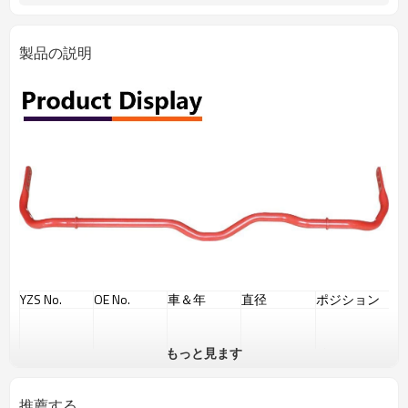
製品の説明
YZS No.
OE No.
車＆年
直径
ポジション
もっと見ます
リア
ARB069
VWゴルフ-R
Φ2R
推薦する