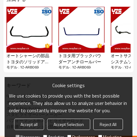
パッケージの詳細：
ビニール袋+木製ケース
配達の詳細：
入金を受け取ってから45日後
オートシャーシの部品
トヨタ用ブラックパウ
オートサスペ
トヨタのソリッドアン
ダーアンチロールバー
システムソリ
モデル : YZ-ARB069
モデル : YZ-ARB069
モデル : YZ-ARB
チロールバー
ントスタビラ
ー
Cookie settings
キーワード
泰Yongzheng自動車部品有限公司は1998年に設立され、
Yuhuan、
We use cookies to provide you with the best possible
中空スタビライザバー
旋回バー、コントロールアーム、スタビライザリンクな
オートサスペンションパーツ
experience. They also allow us to analyze user behavior in
どのサスペンションパーツに
特化
しています。
ホットセールバー
10年以上の開発の後、今それは3,500平方メートル、110
order to constantly improve the website for you.
スタビライザーバーメーカー
従業員の
うち25人は技術スタッフ、12人の研究開発マ
パフォーマンス用スタビライザーロッド
ネージャー、その他
Accept all
Accept Selection
Reject All
自動車サスペンション部品メーカー
26,000,000人民元以上の固定資産、400,000
セットの年
間容量の動揺バー、more
Necessary
Analytics
Preferences
Marketing