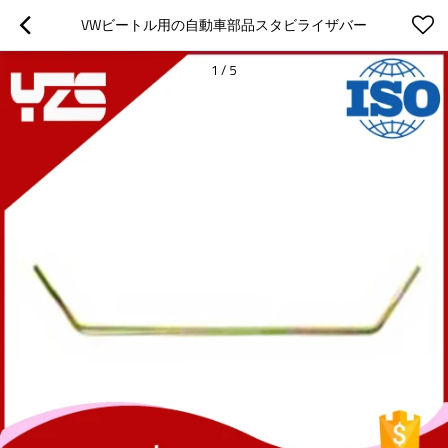
VWビートル用の自動車部品スタビライザバー
1
/
5