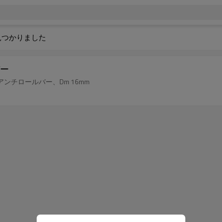
見つかりました
ー
チロールバー、Dm 16mm