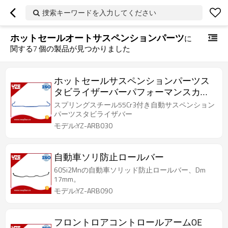
捜索キーワードを入力してください
ホットセールオートサスペンションパーツ
に
関する
7
個の製品が見つかりました
ホットセールサスペンションパーツス
タビライザーバーパフォーマンスカー
用
スプリングスチール55Cr3付き自動サスペンション
パーツスタビライザバー
モデル:YZ-ARB030
自動車ソリ防止ロールバー
60Si2Mnの自動車ソリッド防止ロールバー、Dm
17mm。
モデル:YZ-ARB090
フロントロアコントロールアームOE