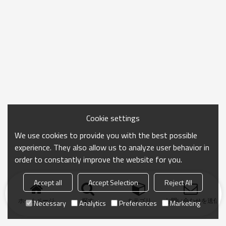
Cookie settings
We use cookies to provide you with the best possible
experience. They also allow us to analyze user behavior in
order to constantly improve the website for you.
Accept all
Accept Selection
Reject All
ホームページ
探す
カテゴリ
お問い合わせを送信
Necessary
Analytics
Preferences
Marketing