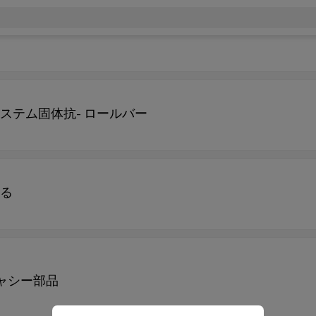
ステム固体抗- ロールバー
する
ャシー部品