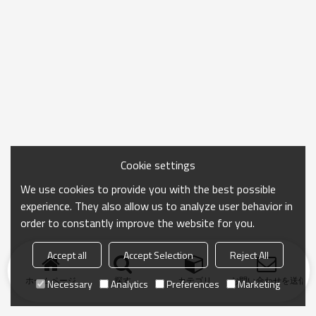
Cookie settings
We use cookies to provide you with the best possible
experience. They also allow us to analyze user behavior in
order to constantly improve the website for you.
Accept all
Accept Selection
Reject All
ホームページ
探す
カテゴリ
お問い合わせを送信
Necessary
Analytics
Preferences
Marketing