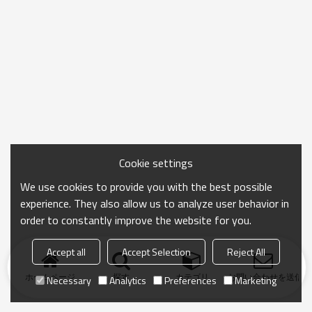
Cookie settings
We use cookies to provide you with the best possible
experience. They also allow us to analyze user behavior in
order to constantly improve the website for you.
Accept all
Accept Selection
Reject All
ホームページ
探す
カテゴリ
お問い合わせを送信
Necessary
Analytics
Preferences
Marketing