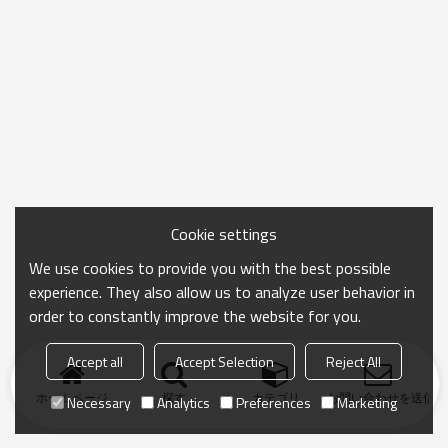
Cookie settings
We use cookies to provide you with the best possible
experience. They also allow us to analyze user behavior in
order to constantly improve the website for you.
Accept all
Accept Selection
Reject All
ホームページ
探す
カテゴリ
お問い合わせを送信
Necessary
Analytics
Preferences
Marketing