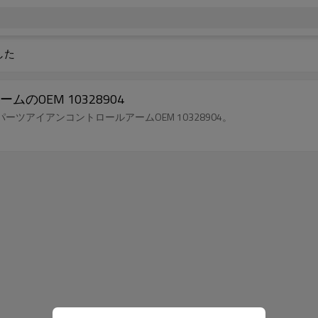
した
OEM 10328904
アイアンコントロールアームOEM 10328904。