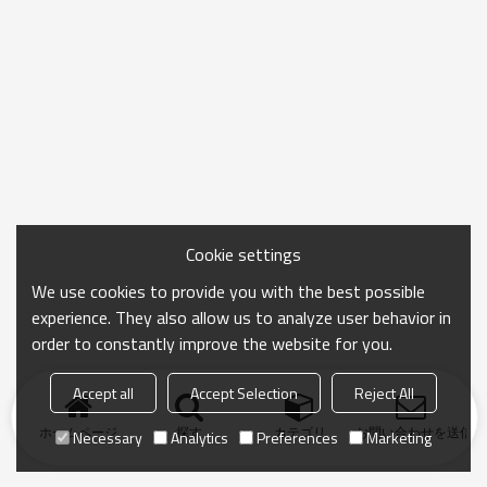
Cookie settings
We use cookies to provide you with the best possible
experience. They also allow us to analyze user behavior in
order to constantly improve the website for you.
Accept all
Accept Selection
Reject All
ホームページ
探す
カテゴリ
お問い合わせを送信
Necessary
Analytics
Preferences
Marketing