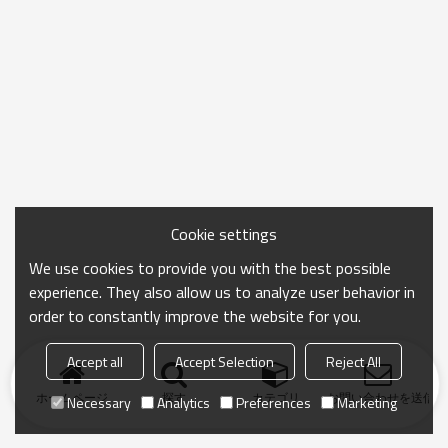
Cookie settings
We use cookies to provide you with the best possible
experience. They also allow us to analyze user behavior in
order to constantly improve the website for you.
Accept all
Accept Selection
Reject All
ホームページ
探す
カテゴリ
お問い合わせを送信
Necessary
Analytics
Preferences
Marketing