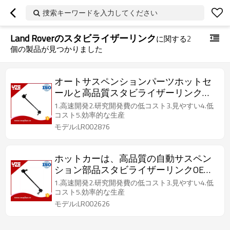
捜索キーワードを入力してください
Land Roverのスタビライザーリンク
に関する
2
個の製品が見つかりました
オートサスペンションパーツホットセ
ールと高品質スタビライザーリンク
OEM LR002876
1.高速開発2.研究開発費の低コスト3.見やすい4.低
コスト5.効率的な生産
モデル:LR002876
ホットカーは、高品質の自動サスペン
ション部品スタビライザーリンクOEM
LR002626を作る
1.高速開発2.研究開発費の低コスト3.見やすい4.低
コスト5.効率的な生産
モデル:LR002626