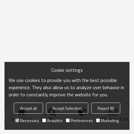
Cookie settings
We use cookies to provide you with the best possible
experience. They also allow us to analyze user behavior in
order to constantly improve the website for you.
Accept all
Accept Selection
Reject All
ホームページ
探す
カテゴリ
お問い合わせを送信
Necessary
Analytics
Preferences
Marketing