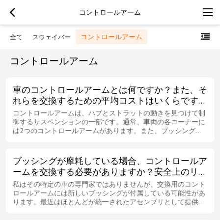
コントロールアーム
コントロールアーム
全て
スウェイバー
コントロールアーム
車のコントロールアームとは何ですか？また、そ
れらを交換するための平均コストはいくらです
か？
コントロールアームは、ハブとストラットの動きを見つけて制
御するサスペンションの一部です。通常、車両の各コーナーに
は2つのコントロールアームがあります。また、ブッシングと
ボールジョイントもあります。これらは摩耗アイテムであるた
め、通常は交換が必要です。交換費用は車両によって異なりま
す。コントロールアームの費用は、車両や設置の手間によって
ブッシングが摩耗している場合、コントロールア
異なります。インストールが簡単で時間がかからないものもあ
ームを交換する必要がありますか？安全上のリス
れば、数時間かかるものもあります。
クは何ですか？
私はその特定の車の専門家ではありませんが、交換用のコント
ロールアームには新しいブッシングが付属している可能性があ
ります。最近はほとんどが統一されたアセンブリとして提供さ
れており、アコードのように広く生産されている車の場合、ブ
ッシングだけを交換するよりも安価にユニット全体を交換でき