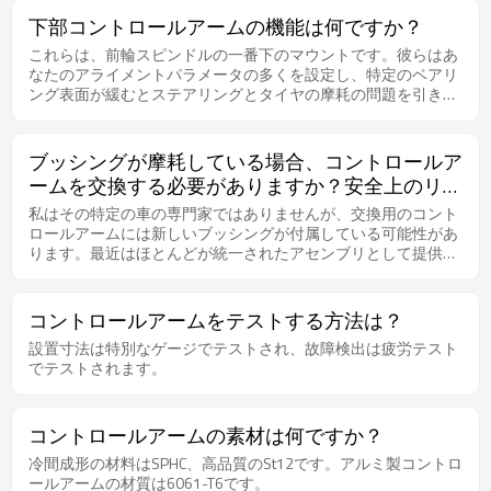
る可能性がありますが、私はその特定の車の専門家ではありま
下部コントロールアームの機能は何ですか？
せん。 コントロールアームのブッシングを交換することは常に
これらは、前輪スピンドルの一番下のマウントです。彼らはあ
価値があります。道路が完璧で手付かずの場所に住んでいて、
なたのアライメントパラメータの多くを設定し、特定のベアリ
回避策を講じる必要がなく、方向転換しない限り、フロントサ
ング表面が緩むとステアリングとタイヤの摩耗の問題を引き起
スペンションの完全性に関係することは何もしません。また、
こす可能性があります。彼らはまた、衝突や虐待から曲がるこ
実際の摩耗度、高速道路での車の直進度、ステアリング入力へ
とができます。
の応答性に応じて、フロントエンドのアライメントに大きな影
響を与える可能性があります。 フロントエンドは非常に頑丈で
ブッシングが摩耗している場合、コントロールア
すが、設計どおりに動作するには無傷である必要があります。
ームを交換する必要がありますか？安全上のリス
私はあなたがそれにお金をかけたくないかもしれなくて、それ
クは何ですか？
私はその特定の車の専門家ではありませんが、交換用のコント
がもう一年続くことを望むかもしれないことを理解します、し
ロールアームには新しいブッシングが付属している可能性があ
かしそれはコントロールアームブッシングを取り替えないのは
ります。最近はほとんどが統一されたアセンブリとして提供さ
残念な誤った経済です。
れており、アコードのように広く生産されている車の場合、ブ
ッシングだけを交換するよりも安価にユニット全体を交換でき
る可能性がありますが、私はその特定の車の専門家ではありま
コントロールアームをテストする方法は？
せん。 コントロールアームのブッシングを交換することは常に
設置寸法は特別なゲージでテストされ、故障検出は疲労テスト
価値があります。道路が完璧で手付かずの場所に住んでいて、
でテストされます。
回避策を講じる必要がなく、方向転換しない限り、フロントサ
スペンションの完全性に関係することは何もしません。また、
実際の摩耗度、高速道路での車の直進度、ステアリング入力へ
の応答性に応じて、フロントエンドのアライメントに大きな影
コントロールアームの素材は何ですか？
響を与える可能性があります。 フロントエンドは非常に頑丈で
冷間成形の材料はSPHC、高品質のSt12です。アルミ製コントロ
すが、設計どおりに動作するには無傷である必要があります。
ールアームの材質は6061-T6です。
私はあなたがそれにお金をかけたくないかもしれなくて、それ