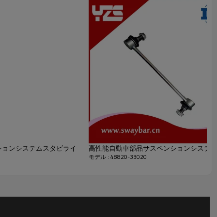
ションシステムスタビライ
高性能自動車部品サスペンションシステムSway Bar
モデル : 48820-33020