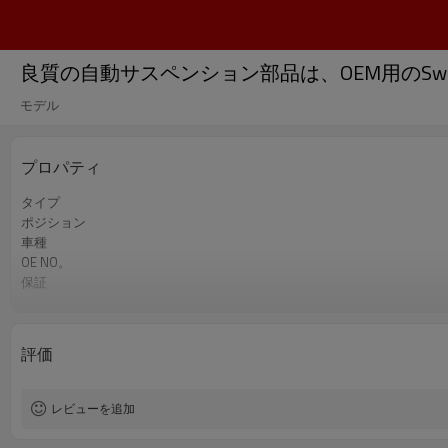
良質の自動サスペンション部品は、OEM用のSwayバ
モデル
プロパティ
タイプ
ポジション
車種
OE NO。
保証
色
評価
レビューを追加