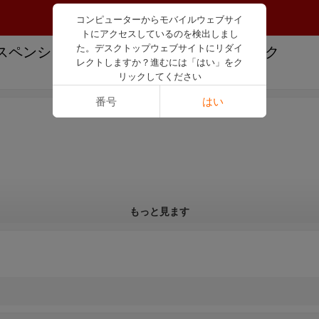
コンピューターからモバイルウェブサイ
トにアクセスしているのを検出しまし
スペンションシステムスタビライザーリンク
た。デスクトップウェブサイトにリダイ
レクトしますか？進むには「はい」をク
リックしてください
番号
はい
もっと見ます