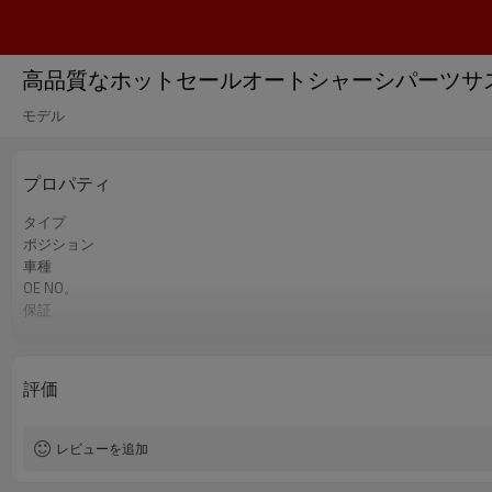
高品質なホットセールオートシャーシパーツサ
モデル
プロパティ
タイプ
ポジション
車種
OE NO。
保証
色
評価
レビューを追加