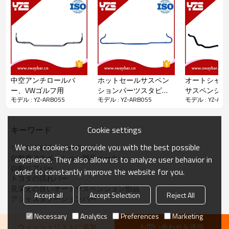
YZS No.
OE No.
車＆年
直径
ポジション
スバルBRZ /
リア
ARB055
Φ16
TOYOTA 86
中空アンチロールバ
ホットセールサスペン
オートシャー
ー、VWゴルフ用
ションパーツスタビラ
サスペンショ
モデル : YZ-ARB055
モデル : YZ-ARB055
モデル : YZ-ARB
イザーバーパフォーマ
ムアンチロー
ンスカー用
Cookie settings
キーワード
We use cookies to provide you with the best possible
リアスタビライザーロッド
自動車サスペンション部品メーカー
experience. They also allow us to analyze user behavior in
パッケージの詳細：
ビニール袋+木製ケース
自動リアバー
order to constantly improve the website for you.
配達の詳細：
入金を受け取ってから45日後
トヨタの揺れバー
見栄えの良いオートサスペンション部品
Accept all
Accept Selection
Reject All
アジャスタトーションバー
Necessary
Analytics
Preferences
Marketing
ウィッシュリストに追加
お問い合わせを送信