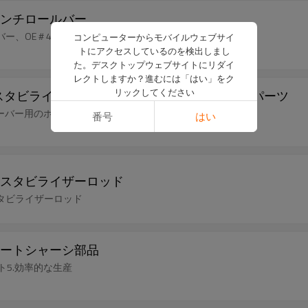
ンチロールバー
＃48805-81600、Dm 37mm
コンピューターからモバイルウェブサイ
トにアクセスしているのを検出しまし
た。デスクトップウェブサイトにリダイ
レクトしますか？進むには「はい」をク
リックしてください
のソリッドスタビライザーバー用のホットセールシャーシパーツ
ビライザーバー用のホットセールシャーシパーツ
番号
はい
スタビライザーロッド
タビライザーロッド
ートシャーシ部品
ト5.効率的な生産