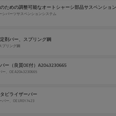
のための調整可能なオートシャーシ部品サスペンショ
ーシパーツサスペンションシステム
定剤バー、スプリング鋼
スプリング鋼
良質OE付）A2043230665
E A2043230665
タビライザーバー
OE LR017423