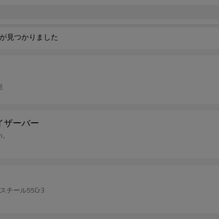
が見つかりました
能
イザーバー
m。
チール55Cr3