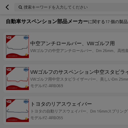
捜索キーワードを入力してください
自動車サスペンション部品メーカー
に関する
17
個の製品
中空アンチロールバー、VWゴルフ用
VWゴルフの中空アンチロールバー、Dm 26mm、高性
VWゴルフのサスペンション中空スタビラ
VWゴルフ用中空スタビライザーバー、美しいDm 25m
モデル:YZ-ARB069
トヨタのリアスウェイバー
トヨタの自動リアスウェイバー、Dm 16mmスプリングス
モデル:YZ-ARB055